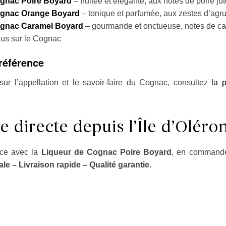
ognac Poire Boyard
– fruitée et élégante, aux notes de poire ju
ognac Orange Boyard
– tonique et parfumée, aux zestes d’agru
ognac Caramel Boyard
– gourmande et onctueuse, notes de car
lus sur le Cognac
référence
sur l’appellation et le savoir-faire du Cognac, consultez
la 
directe depuis l’Île d’Oléro
nce avec la
Liqueur de Cognac Poire Boyard
, en commande
le – Livraison rapide – Qualité garantie.