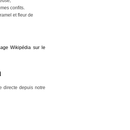
teuse,
mes confits.
amel et fleur de
page Wikipédia sur le
n
 directe depuis notre