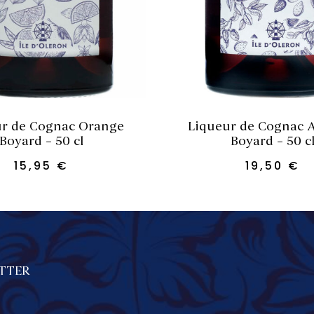
OUTER AU PANIER
AJOUTER AU PA
ur de Cognac Orange
Liqueur de Cognac
Boyard – 50 cl
Boyard – 50 c
15,95
€
19,50
€
TTER