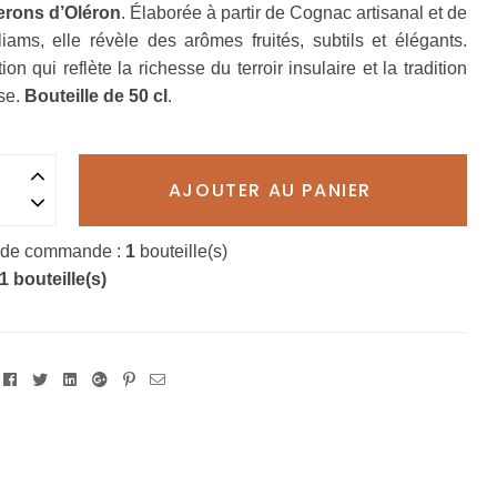
erons d’Oléron
. Élaborée à partir de Cognac artisanal et de
liams, elle révèle des arômes fruités, subtils et élégants.
on qui reflète la richesse du terroir insulaire et la tradition
se.
Bouteille de 50 cl
.
AJOUTER AU PANIER
 de commande :
1
bouteille(s)
1 bouteille(s)
Facebook
Twitter
Linkedin
Google+
Pinterest
Email