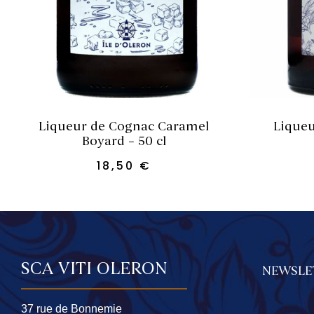
AJOUTER AU PANIER
AJ
Liqueur de Cognac Caramel
Lique
Boyard – 50 cl
18,50
€
SCA VITI OLERON
NEWSLE
37 rue de Bonnemie