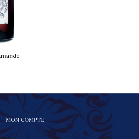
NIER
 Amande
l
MON COMPTE