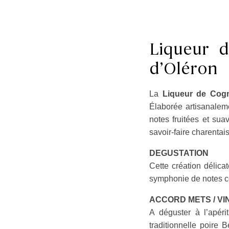
Liqueur d
d’Oléron
La
Liqueur de Cog
Élaborée artisanaleme
notes fruitées et sua
savoir-faire charentais
DEGUSTATION
Cette création délic
symphonie de notes c
ACCORD METS / VI
A déguster à l’apéri
traditionnelle poire 