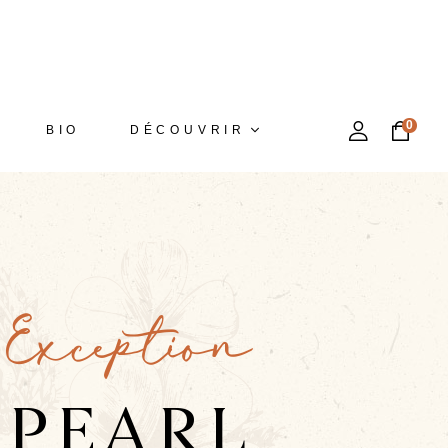
0
BIO
DÉCOUVRIR
’Exception
 PEARL