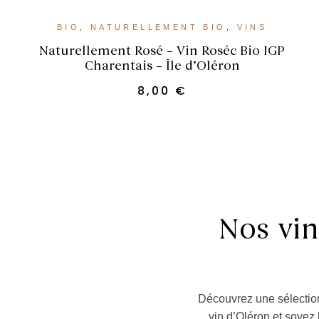
AJOUTER AU PANIER
BIO
,
NATURELLEMENT BIO
,
VINS
Naturellement Rosé – Vin Roséc Bio IGP
Charentais – Île d’Oléron
8,00
€
Nos vin
Découvrez une sélection
vin d’Oléron et soyez 