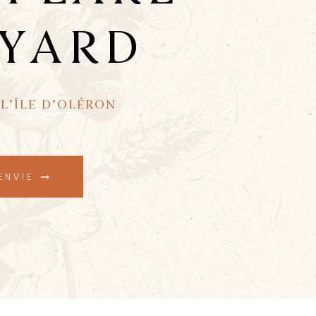
YARD
L’ÎLE D’OLÉRON
 ENVIE
arrow_right_alt