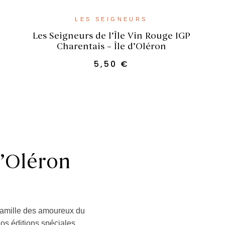
AJOUTER AU PANIER
LES SEIGNEURS
Les Seigneurs de l’Île Vin Rouge IGP
Charentais – Île d’Oléron
5,50
€
d’Oléron
 famille des amoureux du
nos éditions spéciales.