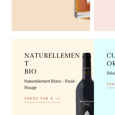
NATURELLEMEN
C
T
O
BIO
Rési
Naturellement Blanc - Rosé -
VE
Rouge
VENDU PAR 6