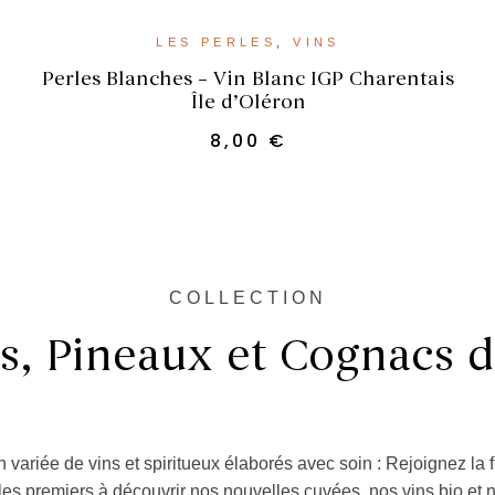
AJOUTER AU PANIER
LES PERLES
,
VINS
Perles Blanches – Vin Blanc IGP Charentais
Île d’Oléron
8,00
€
COLLECTION
s, Pineaux et Cognacs 
 variée de vins et spiritueux élaborés avec soin : Rejoignez la
les premiers à découvrir nos nouvelles cuvées, nos vins bio et 